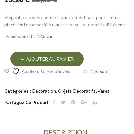
por
olo
prix
prix
cel
re
initial
actuel
Elégant, ce vase en verre laqué noir et blanc pourra être
ain
était :
est :
placé seul ou associé à d’autres vases aux motifs différents.
e
22,00 €.
13,20 €.
ray
Dimensions: ht 12,8 cm
ée
mar
quantité
AJOUTER AU PANIER
ron
de
Ajouter à la liste d’envies
Comparer
Vase
en
verre
Catégories :
Décoration
,
Objets Décoratifs
,
Vases
noir
Partagez Ce Produit
et
blanc
DESCRIPTION