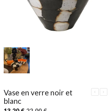
Vase en verre noir et
blanc
ass
ug
e
bic
Le
Le
13,20
€
22,00
€