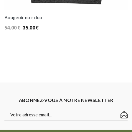
Bougeoir noir duo
Le
Le
54,00
€
35,00
€
prix
prix
initial
actuel
était :
est :
54,00 €.
35,00 €.
ABONNEZ-VOUS À NOTRE NEWSLETTER