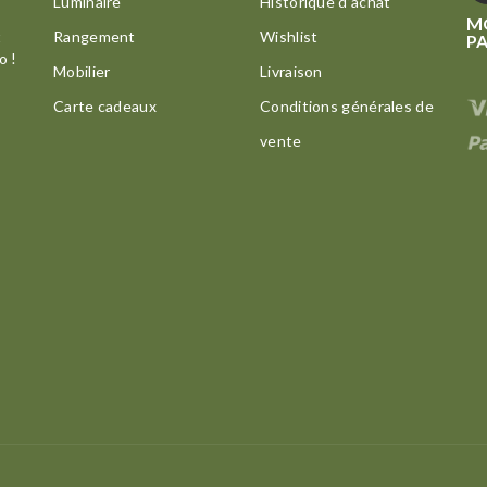
Luminaire
Historique d’achat
M
t
Rangement
Wishlist
P
o !
Mobilier
Livraison
Carte cadeaux
Conditions générales de
vente