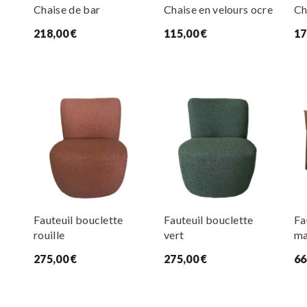
Chaise de bar
Chaise en velours ocre
Ch
218,00
€
115,00
€
17
Fauteuil bouclette
Fauteuil bouclette
Fa
rouille
vert
ma
275,00
€
275,00
€
66