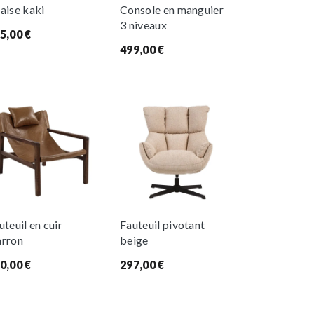
aise kaki
Console en manguier
3 niveaux
5,00
€
499,00
€
uteuil en cuir
Fauteuil pivotant
rron
beige
0,00
€
297,00
€