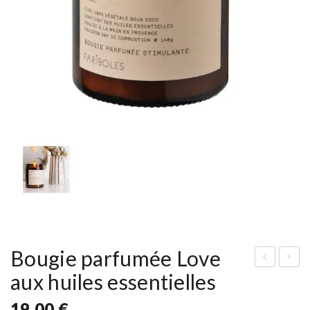
Bougie parfumée Love
aux huiles essentielles
oug
oug
ie
ie
19,00
€