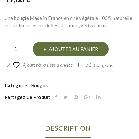
par
par
fum
fum
Une bougie Made in France en cire végétale 100% naturelle
ée
ée
et aux huiles essentielles de santal, vétiver, musc.
Hap
Rel
py
ax
quantité
aux
aux
AJOUTER AU PANIER
de
huil
huil
Bougie
es
es
Ajouter à la liste d’envies
Comparer
parfumée
ess
ess
Love
enti
enti
Catégorie :
Bougies
aux
elle
elle
huiles
Partagez Ce Produit
s
s
essentielles
DESCRIPTION