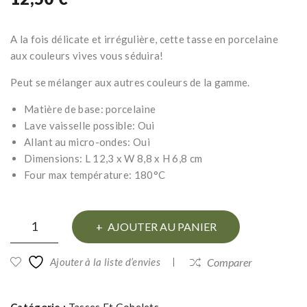
por
por
cel
cel
A la fois délicate et irrégulière, cette tasse en porcelaine
ain
ain
aux couleurs vives vous séduira!
e
e
ray
ray
Peut se mélanger aux autres couleurs de la gamme.
ée
ée
Matière de base: porcelaine
jau
mar
Lave vaisselle possible: Oui
ne
ron
Allant au micro-ondes: Oui
Dimensions: L 12,3 x W 8,8 x H 6,8 cm
Four max température: 180°C
quantité
AJOUTER AU PANIER
de
Tasse
Ajouter à la liste d’envies
Comparer
porcelaine
rayée
Catégorie :
Tasses Et Gobelets