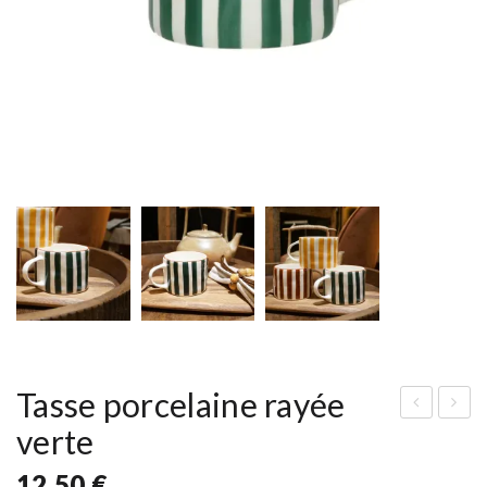
Tasse porcelaine rayée
verte
ass
ass
e
e
12,50
€