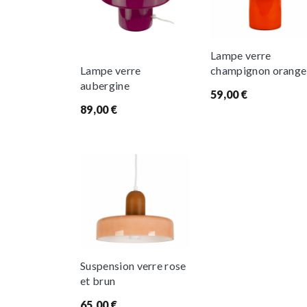
Lampe verre
champignon orange
Lampe verre
aubergine
59,00
€
89,00
€
Suspension verre rose
et brun
65,00
€