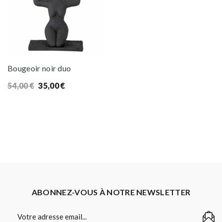
Bougeoir noir duo
Le
Le
54,00
€
35,00
€
prix
prix
initial
actuel
était :
est :
54,00 €.
35,00 €.
ABONNEZ-VOUS À NOTRE NEWSLETTER