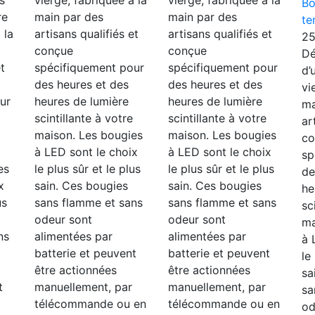
s
vierge, fabriquée à la
vierge, fabriquée à la
Bo
re
main par des
main par des
te
 la
artisans qualifiés et
artisans qualifiés et
2
conçue
conçue
Dé
t
spécifiquement pour
spécifiquement pour
d’
des heures et des
des heures et des
vi
ur
heures de lumière
heures de lumière
ma
scintillante à votre
scintillante à votre
ar
maison. Les bougies
maison. Les bougies
co
à LED sont le choix
à LED sont le choix
sp
es
le plus sûr et le plus
le plus sûr et le plus
de
x
sain. Ces bougies
sain. Ces bougies
he
us
sans flamme et sans
sans flamme et sans
sc
odeur sont
odeur sont
ma
ns
alimentées par
alimentées par
à 
batterie et peuvent
batterie et peuvent
le
être actionnées
être actionnées
sa
t
manuellement, par
manuellement, par
sa
télécommande ou en
télécommande ou en
od