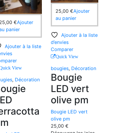
25,00
€
Ajouter
au panier
25,00
€
Ajouter
au panier
Ajouter à la liste
d’envies
Ajouter à la liste
Comparer
envies
Quick View
mparer
Quick View
bougies
,
Décoration
Bougie
ugies
,
Décoration
ougie
LED vert
LED
olive pm
erracotta
Bougie LED vert
olive pm
pm
25,00
€