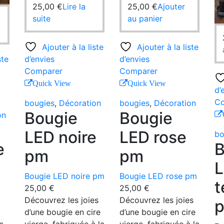
25,00
€
Lire la
25,00
€
Ajouter
suite
au panier
Ajouter à la liste
Ajouter à la liste
ste
d’envies
d’envies
Comparer
Comparer
Quick View
Quick View
d’
Co
bougies
,
Décoration
bougies
,
Décoration
Bougie
Bougie
on
LED noire
LED rose
bo
e
B
pm
pm
Bougie LED noire pm
Bougie LED rose pm
t
25,00
€
25,00
€
Découvrez les joies
Découvrez les joies
d’une bougie en cire
d’une bougie en cire