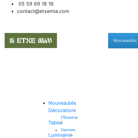
05 59 69 18 16
contact@etxemia.com
Nouveautés
Nouveautés
Décoration
Objets
Table
Cache-pot
Rangement
Verres
Bougeoirs
Luminaire
Tasses et gobelets
Boîtes