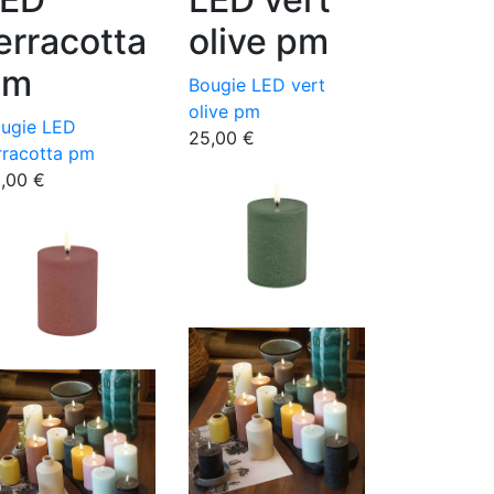
erracotta
olive pm
pm
Bougie LED vert
olive pm
ugie LED
25,00
€
rracotta pm
5,00
€