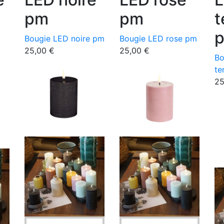
pm
pm
t
Bougie LED noire pm
Bougie LED rose pm
25,00
€
25,00
€
Bo
te
2