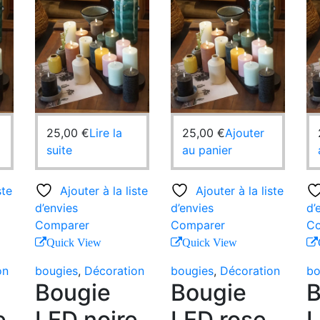
25,00
€
Lire la
25,00
€
Ajouter
suite
au panier
ste
Ajouter à la liste
Ajouter à la liste
d’envies
d’envies
d’
Comparer
Comparer
Co
Quick View
Quick View
on
bougies
,
Décoration
bougies
,
Décoration
bo
Bougie
Bougie
B
e
LED noire
LED rose