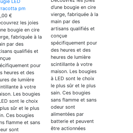
Découvrez les joies
ugie LED
d’une bougie en cire
rracotta pm
vierge, fabriquée à la
5,00
€
main par des
couvrez les joies
artisans qualifiés et
une bougie en cire
conçue
erge, fabriquée à la
spécifiquement pour
in par des
des heures et des
tisans qualifiés et
heures de lumière
nçue
scintillante à votre
écifiquement pour
maison. Les bougies
s heures et des
à LED sont le choix
ures de lumière
le plus sûr et le plus
intillante à votre
sain. Ces bougies
ison. Les bougies
sans flamme et sans
LED sont le choix
odeur sont
 plus sûr et le plus
alimentées par
in. Ces bougies
batterie et peuvent
ns flamme et sans
être actionnées
eur sont