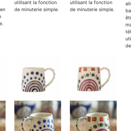
utilisant la fonction
utilisant la fonction
al
 en
de minuterie simple.
de minuterie simple.
ba
n
êt
e.
ma
té
ut
de