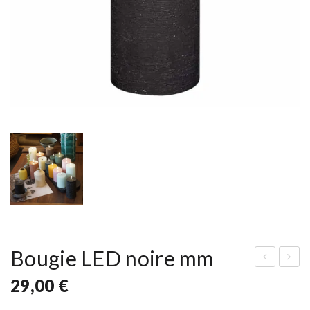
Bougie LED noire mm
oug
oug
29,00
€
ie
ie