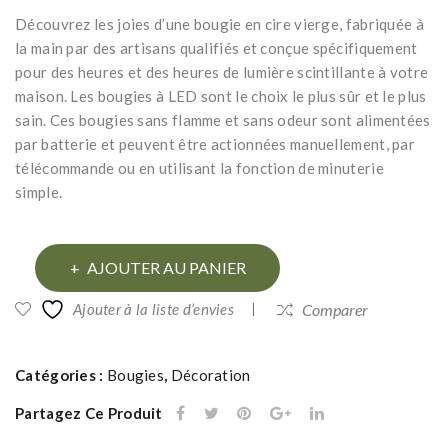
LE
LE
Découvrez les joies d’une bougie en cire vierge, fabriquée à
D
D
la main par des artisans qualifiés et conçue spécifiquement
noi
terr
pour des heures et des heures de lumière scintillante à votre
re
aco
maison. Les bougies à LED sont le choix le plus sûr et le plus
pm
tta
sain. Ces bougies sans flamme et sans odeur sont alimentées
par batterie et peuvent être actionnées manuellement, par
mm
télécommande ou en utilisant la fonction de minuterie
simple.
quantité
AJOUTER AU PANIER
de
Ajouter à la liste d’envies
Comparer
Bougie
LED
noire
Catégories :
Bougies
,
Décoration
mm
Partagez Ce Produit