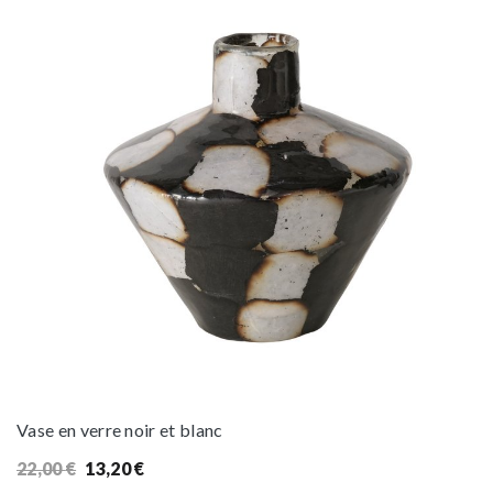
Vase en verre noir et blanc
Le
Le
22,00
€
13,20
€
prix
prix