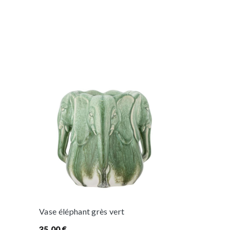
Vase éléphant grès vert
Vase hibou 
35,00
€