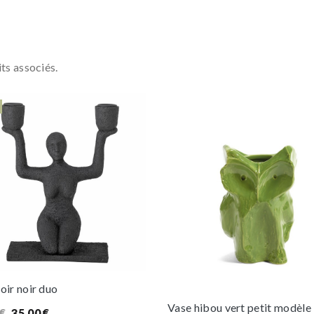
ts associés.
ir noir duo
Vase hibou vert petit modèle
Le
Le
€
35,00
€