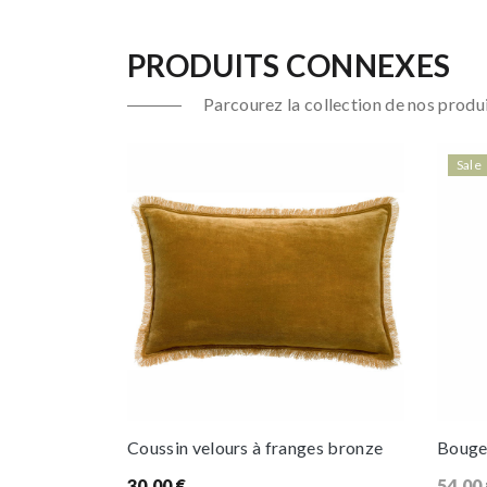
PRODUITS CONNEXES
Parcourez la collection de nos produi
Sale
Coussin velours à franges bronze
Bougeo
30,00
€
54,00