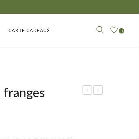
CARTE CADEAUX
0
CARTE CADEAUX
à franges
ous
laid
sin
nid
vel
d’a
our
beil
s à
le