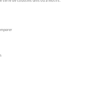
 série de coussins unis ou à motifs.
fra
ver
nge
t
s
ama
saf
nde
mparer
ran