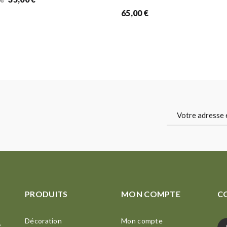
prix
prix
65,00
€
initial
actuel
était :
est :
54,00 €.
35,00 €.
PRODUITS
MON COMPTE
C
Décoration
Mon compte
,