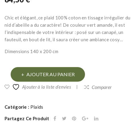
vel
art
our
y
Chic et élégant, ce plaid 100% coton en tissage irrégulier du
s à
en
nid d’abeille a du caractère! De couleur vert amande, il est
fra
mét
l’indispensable de votre intérieur : posé sur un canapé, un
nge
al
fauteuil, en bout de lit, il saura créer une ambiance cosy…
s
mar
Dimensions 140 x 200 cm
ora
ron
nge
et
mo
quantité
AJOUTER AU PANIER
uta
de
Ajouter à la liste d’envies
Comparer
rde
Plaid
nid
d'abeille
Catégorie :
Plaids
vert
Partagez Ce Produit
amande