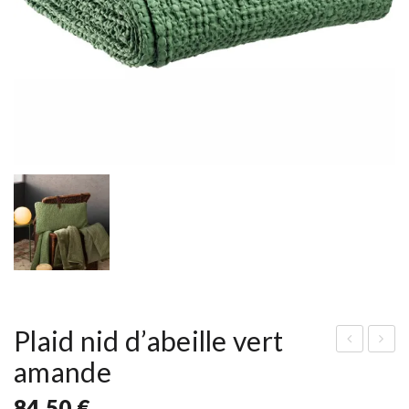
Plaid nid d’abeille vert
amande
ous
amp
sin
e
84,50
€