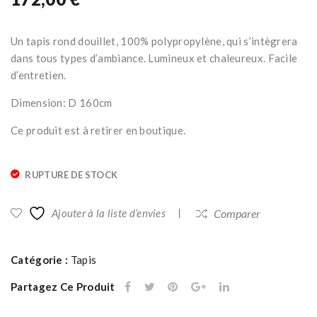
aux
ron
mot
d
Un tapis rond douillet, 100% polypropylène, qui s’intègrera
ifs
uni,
dans tous types d’ambiance. Lumineux et chaleureux. Facile
cou
tab
d’entretien.
leur
ac,
Dimension: D 160cm
bro
D1
nze
60
Ce produit est à retirer en boutique.
pol
cm
yes
RUPTURE DE STOCK
ter
rec
Ajouter à la liste d’envies
Comparer
ycl
é,
Catégorie :
Tapis
160
×23
Partagez Ce Produit
0