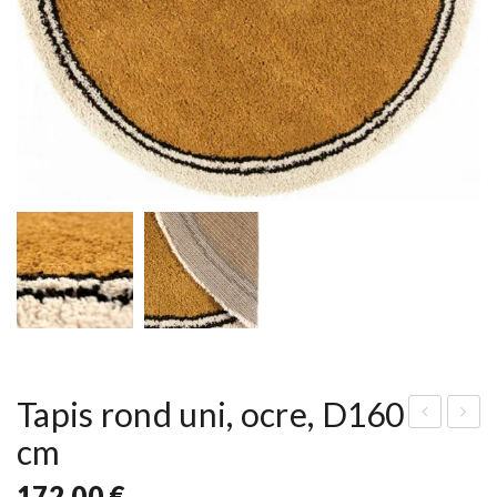
Tapis rond uni, ocre, D160
cm
api
api
s
s
172,00
€