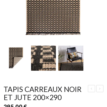
TAPIS CARREAUX NOIR
ET JUTE 200×290
iffu
API
seu
S
295,00
€