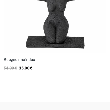
Bougeoir noir duo
Le
Le
54,00
€
35,00
€
prix
prix
initial
actuel
était :
est :
54,00 €.
35,00 €.