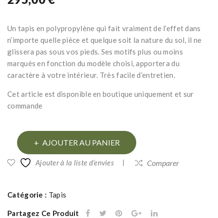
r
CA
d’h
RR
Un tapis en polypropylène qui fait vraiment de l’effet dans
uile
EA
n’importe quelle pièce et quelque soit la nature du sol, il ne
s
UX
glissera pas sous vos pieds. Ses motifs plus ou moins
ess
NO
marqués en fonction du modèle choisi, apportera du
enti
IR
caractère à votre intérieur. Très facile d’entretien.
elle
ET
Cet article est disponible en boutique uniquement et sur
s
JUT
commande
Bac
E
k to
160
quantité
Ess
×23
AJOUTER AU PANIER
de
aou
0
Ajouter à la liste d’envies
Comparer
TAPIS
ira
CARREAUX
NOIR
Catégorie :
Tapis
ET
Partagez Ce Produit
JUTE