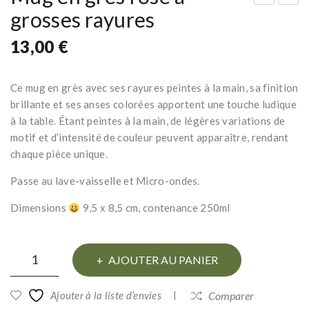
grosses rayures
ug
eur
en
rier
13,00
€
grè
ble
s
u à
Ce mug en grès avec ses rayures peintes à la main, sa finition
ble
gro
brillante et ses anses colorées apportent une touche ludique
u à
sse
à la table. Étant peintes à la main, de légères variations de
gro
s
motif et d’intensité de couleur peuvent apparaître, rendant
sse
ray
chaque pièce unique.
s
ure
Passe au lave-vaisselle et Micro-ondes.
ray
s
ure
Dimensions
9,5 x 8,5 cm, contenance 250ml
s
quantité
AJOUTER AU PANIER
de
Mug
Ajouter à la liste d’envies
Comparer
en