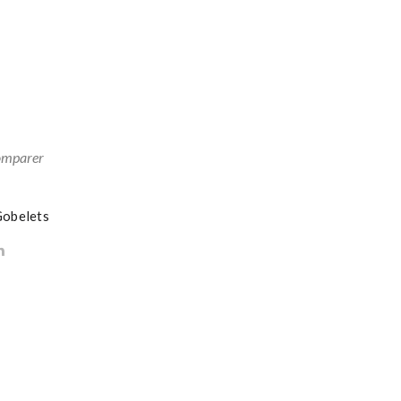
poi
s
ver
t
mparer
Gobelets