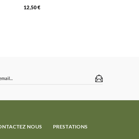
12,50
€
Mug en grès
13,00
€
ONTACTEZ NOUS
PRESTATIONS