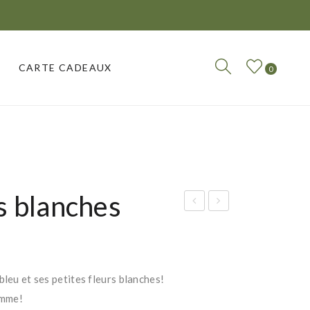
CARTE CADEAUX
0
CARTE CADEAUX
s blanches
ol
ass
ans
e
e
bei
ois
ge
bleu et ses petites fleurs blanches!
eau
et
amme!