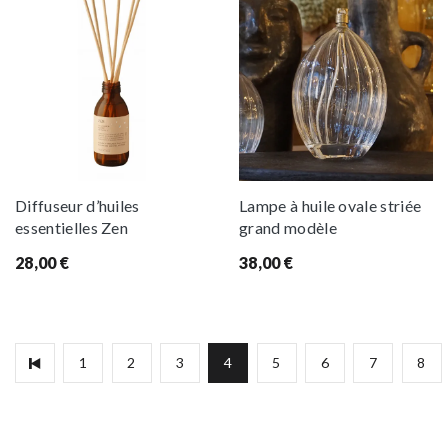
Diffuseur d’huiles
Lampe à huile ovale striée
essentielles Zen
grand modèle
28,00
€
38,00
€
1
2
3
4
5
6
7
8