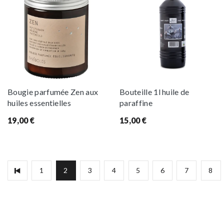
Bougie parfumée Zen aux
Bouteille 1l huile de
huiles essentielles
paraffine
19,00
€
15,00
€
1
2
3
4
5
6
7
8