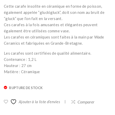
Fis
Glu
Cette carafe insolite en céramique en forme de poisson,
h &
ggl
également appelée “gluckigluck”, doit son nom au bruit de
Fis
e
“gluck” que l’on fait en la versant.
h
ver
Ces carafes à la fois amusantes et élégantes peuvent
Pao
t
également être utilisées comme vase.
Les carafes en céramiques sont faites à la main par Wade
la
fon
Ceramics et fabriquées en Grande-Bretagne.
Nav
cé
one
Les carafes sont certifiées de qualité alimentaire.
Contenance : 1,2 L
ver
Hauteur : 27 cm
t
Matière : Céramique
clai
r
RUPTURE DE STOCK
Ajouter à la liste d’envies
Comparer