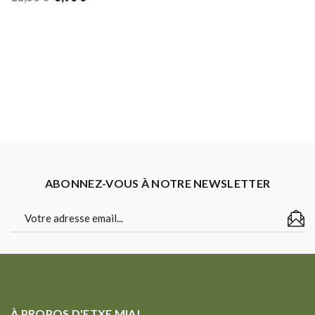
prix
prix
initial
actuel
était :
est :
11,50 €.
6,90 €.
ABONNEZ-VOUS À NOTRE NEWSLETTER
À PROPOS D'ETXE MIA!