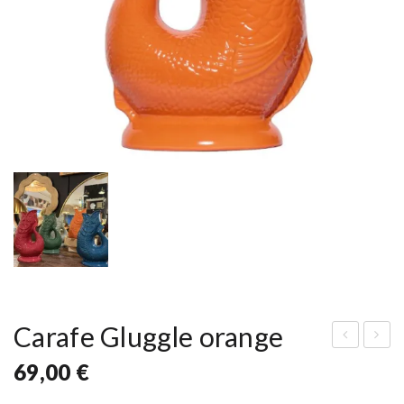
Carafe Gluggle orange
ara
ara
69,00
€
fe
fe