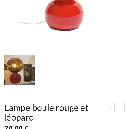
Lampe boule rouge et
léopard
aut
hai
euil
se
70,00
€