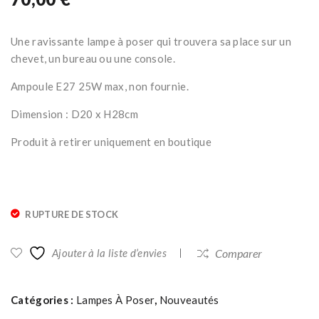
piv
en
ota
vel
Une ravissante lampe à poser qui trouvera sa place sur un
nt
our
chevet, un bureau ou une console.
bei
s
ge
ocr
Ampoule E27 25W max, non fournie.
e
Dimension : D20 x H28cm
Produit à retirer uniquement en boutique
RUPTURE DE STOCK
Ajouter à la liste d’envies
Comparer
Catégories :
Lampes À Poser
,
Nouveautés