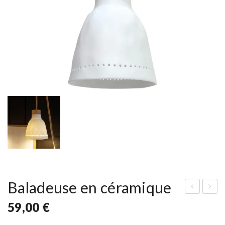
Baladeuse en céramique
hai
usp
59,00
€
se
ens