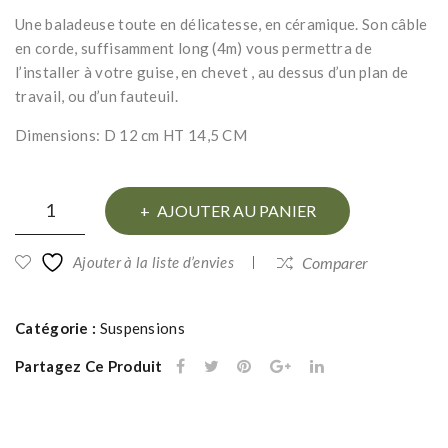
de
ion
Une baladeuse toute en délicatesse, en céramique. Son câble
bar
ond
en corde, suffisamment long (4m) vous permettra de
ulé
l’installer à votre guise, en chevet , au dessus d’un plan de
e
travail, ou d’un fauteuil.
en
Dimensions: D 12 cm HT 14,5 CM
rap
hia
quantité
tre
AJOUTER AU PANIER
de
ssé
Baladeuse
Ajouter à la liste d’envies
Comparer
en
céramique
Catégorie :
Suspensions
Partagez Ce Produit